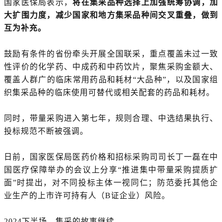
国家医保局表示，
将在集采品种选择上加强统筹协调，加
大扩围力度，减少国家和地方集采品种间交叉重叠，做到
互为补充。
鼓励有条件的省份牵头开展全国联采，重点覆盖未过一致
性评价的化学药、中成药和中药饮片，聚焦采购金额大、
覆盖人群广的临床常用药品和耗材“大品种”，以及国家组
织集采品种的临床使用可替代或相关配套的药品和耗材。
同时，带量采购进入第七年，规则合理、中选结果执行、
投标规范不断被强调。
日前，国家医保局医药价格和招标采购司司长丁一磊在中
国医疗保障举办的会议上分享“推进集中带量采购提质扩
面”时提出，对不同投标主体一视同仁；防范委托其他企
业生产的上市许可持有人（B证企业）风险。
2024下半场，集采的故事继续。