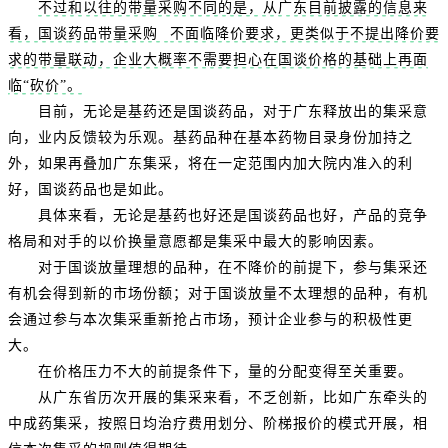
不过和以往的带量采购不同的是，从广东目前披露的信息来
看，国谈
药品带量采购
不面临降价要求，更类似于不提出降价要
求的带量联动，企业大概率不需要担心在国谈价格的基础上再面
临“砍价”。
目前，无论是基药还是国谈药品，对于广东释放出的集采意
向，业内反馈较为乐观。基药品种在基本药物目录身份加持之
外，如果再叠加广东集采，将在一定范围内加大院内准入的利
好，国谈药品也是如此。
具体来看，无论是基药也好还是国谈药品也好，产品的竞争
格局和对手的以价换量意愿都是集采中最大的影响因素。
对于国谈放量理想的品种，在不降价的前提下，参与集采还
有机会得到新的市场份额；对于国谈放量不太理想的品种，有机
会通过参与本次集采重新抢占市场，预计企业参与的积极性更
大。
在价格压力不大的前提条件下，量的分配变得至关重要。
从广东省历次开展的集采来看，不乏创新，比如广东牵头的
中成药集采，按照日均治疗费用划分、阶梯报价的模式开展，相