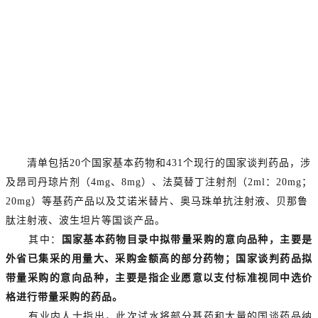
清单包括20个国家基本药物和431个现行的国家谈判药品，涉
及昂司丹琼片剂（4mg、8mg）、法莫替丁注射剂（2ml：20mg；
20mg）等基药产品以及艾诺米替片、奥马珠单抗注射液、贝那鲁
肽注射液、波生坦片等国谈产品。
其中：
国家基本药物目录中拟带量采购的意向品种，主要是
外省已集采的用量大、采购金额高的部分药物；国家谈判药品拟
带量采购的意向品种，主要是指企业愿意以支付标准视同中选价
格进行带量采购的药品。
有业内人士指出，此次试水将部分基药和大量的国谈药品纳