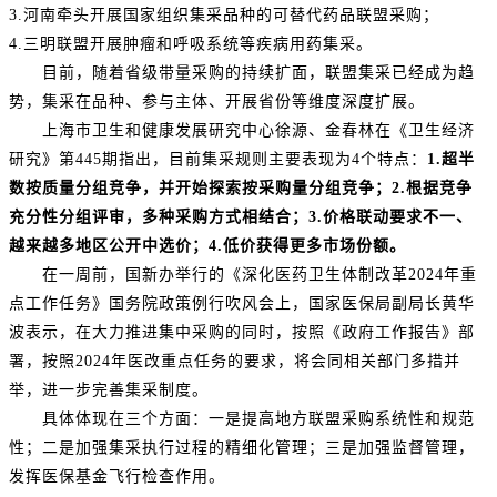
3.河南牵头开展国家组织集采品种的可替代药品联盟采购；
4.三明联盟开展肿瘤和呼吸系统等疾病用药集采。
目前，随着省级带量采购的持续扩面，联盟集采已经成为趋
势，集采在品种、参与主体、开展省份等维度深度扩展。
上海市卫生和健康发展研究中心徐源、金春林在《卫生经济
研究》第445期指出，目前集采规则主要表现为4个特点：
1.超半
数按质量分组竞争，并开始探索按采购量分组竞争；2.根据竞争
充分性分组评审，多种采购方式相结合；3.价格联动要求不一、
越来越多地区公开中选价；4.低价获得更多市场份额。
在一周前，国新办举行的《深化医药卫生体制改革2024年重
点工作任务》国务院政策例行吹风会上，国家医保局副局长黄华
波表示，在大力推进集中采购的同时，按照《政府工作报告》部
署，按照2024年医改重点任务的要求，将会同相关部门多措并
举，进一步完善集采制度。
具体体现在三个方面：一是提高地方联盟采购系统性和规范
性；二是加强集采执行过程的精细化管理；三是加强监督管理，
发挥医保基金飞行检查作用。