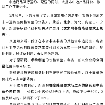
中选药品进行签约、配送的同时，大批非中选产品降价、撤
网工作在推进中。
3月29日，上海发布《第九批国家组织药品集中采购上海地区
未中选药品价格调整的公告》，此前，北京、河北、内蒙古、宁
夏、新疆等多省也已有相关动作展开（
文末附各省降价要求汇总
表
）。
从通知来看，除了在本省非主非备的其他省中选药品，各省
针对非中选药的降价要求主要可划分为三类——包括原研药、参
比制剂，过评仿制药，未过评仿制药。
对于
原研药、参比制剂
的价格调整，各省一般以
企业的全国
最低价
为参考标准。
新疆要求原研药和参比制剂按照梯度降价规则，以全国最低
价托底自主申报降价。
对于过评仿制药，新疆的
梯度降价要求与过评仿制药和中选
价价差挂钩
——价格为中选价格2倍以上的，降幅不少于30%，2
倍及以内的，降幅不少于20%。
更多省份选择以同一套规则要求原研药、参比制剂及过评仿