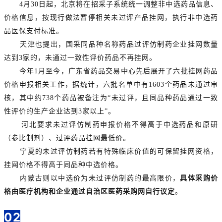
4月30日起，北京将在招采子系统统一调整非中选药品信息、
价格信息，按现行做法暂停相关未过评产品挂网，执行非中选药
品医保支付标准。
天津也提出，国采同品种名称药品过评仿制药企业挂网数量
达到3家的，未通过一致性评价药品不再挂网。
今年1月至今，广东省药品交易中心先后展开了六批挂网药品
价格申报相关工作，据统计，六批名单中有1603个药品未通过审
核，其中约738个药品被备注为“未过评，且同品种药品通过一致
性评价的生产企业达到3家以上”。
河北要求未过评仿制药申报价格不得高于中选药品和原研
（参比制剂）、过评药品挂网最低价。
宁夏的未过评仿制药若有特殊临床价值的可保留挂网资格，
挂网价格不得高于同品种中选价格。
内蒙古则以中选价为未过评仿制药的最高限价，
具体采购价
格由医疗机构和企业通过自治区医药采购网自行议定
。
02