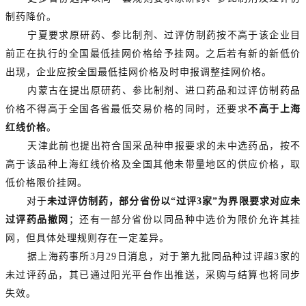
制药降价。
宁夏要求原研药、参比制剂、过评仿制药按不高于该企业目
前正在执行的全国最低挂网价格给予挂网。之后若有新的新低价
出现，企业应按全国最低挂网价格及时申报调整挂网价格。
内蒙古在提出原研药、参比制剂、进口药品和过评仿制药品
价格不得高于全国各省最低交易价格的同时，还要求
不高于上海
红线价格
。
天津此前也提出符合国采品种申报要求的未中选药品，按不
高于该品种上海红线价格及全国其他未带量地区的供应价格，取
低价格限价挂网。
对于
未过评仿制药，部分省份以“过评3家”为界限要求对应未
过评药品撤网
；还有一部分省份以同品种中选价为限价允许其挂
网，但具体处理规则存在一定差异。
据上海药事所3月29日消息，对于第九批同品种过评超3家的
未过评药品，其已通过阳光平台作出推送，采购与结算也将同步
失效。