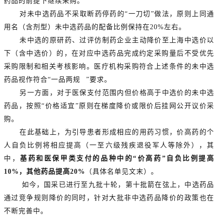
药品的前提下继续采购。
对未中选药品不采取断药停药的“一刀切”做法，原则上同通
用名（含剂型）未中选药品的配备比例保持在20%左右。
未中选的原研药、过评仿制药企业主动降价至上海中选价以
下（含中选价）的，在对应中选药品完成约定采购量后不受优先
采购限制和相关考核影响。医疗机构采购符合上述条件的未中选
药品视作符合“
一品两规
”要求。
另一方面，对于医保支付范围内但价格高于中选价的未中选
药品，按照“价格适宜”原则在梯度降价或限价后挂网公开议价采
购。
在此基础上，为引导患者形成相应的用药习惯，价高药的个
人自负比例将相应提高（一至六级残疾退役军人等除外），其
中，
基药和医保甲类支付的品种中的“价高药”自负比例提高
10%，其他药品提高20%
（具体名单见文末）。
如今，国采已进行至九批十轮，第十批箭在弦上，中选药品
通过竞争规则降价的同时，针对大批非中选药品降价的政策也在
不断完善中。