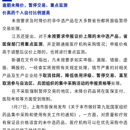
逾期未降价，暂停交易、重点监测
价高药个人自付比例提高
未按要求及时降价的非中选产品在大多数省份都将面临暂停
交易处理。
江苏还提出，对于
未按要求申报议价上限的未中选产品，省
医保部门将重点监测
，并定期通报医疗机构采购情况；申报价格
高于调整后议价上限的，也将进行重点监测。
新疆在文件中指出，凡未按要求如实申报，漏报、错报、虚
报、瞒报的，一经查实将按照有关规定处理，情节严重的对相关
产品及生产企业给予
取消挂网、降低信用评级、暂停交易、直至
取消参与自治区、兵团组织的集中采购活动的申报资格等
处理。
在不采取强制暂停交易的地区，未降价药品将在医保支付、
医院考核等方面受到限制。
3月27日，上海市医保局发布《关于本市做好第九批国家组织
药品集中采购和使用有关工作的通知》，
一方面，对质量和疗效
有保证且价格适宜的未中选药品，医疗机构可以在优先采购中选