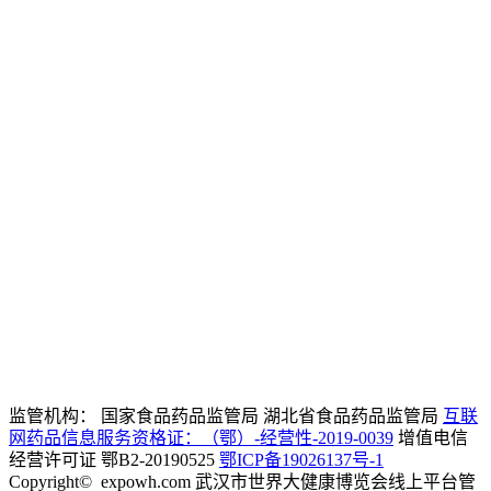
联盟
13659831905
客服电话
政策法规
资讯
服务指南
sjdjk@expowh.c
邮
箱
非公联盟专
建议
区
13554280761
技术电话
监管机构： 国家食品药品监管局 湖北省食品药品监管局
互联
网药品信息服务资格证：（鄂）-经营性-2019-0039
增值电信
经营许可证 鄂B2-20190525
鄂ICP备19026137号-1
Copyright©
expowh.com 武汉市世界大健康博览会线上平台管