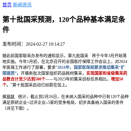
首页
新闻资讯
第十批国采预测，120个品种基本满足条
件
发布时间：2024-02-27 10:14:27
据此前国家联采办发布的通知显示，
第九批国采
将于今年3月开始落
地实施。今年1月初，在北京召开的全国医疗保障工作会议上，对2024
年医保工作进行了部署，要求“
2024年，国家医保局要求推动集采“扩
围提质”。
开展新批次国家组织药品耗材集采，
实现国家和省级集采药
品数合计至少达到500个
——与2023年的集采目标任务相比，
增加50
个
。”第十批国采启动已如箭在弦上。
据
易联
统计，截止到2月26日，在未纳入国采的品种中已有120个品种
满足原研企业+过评企业≥5家的竞争格局，初步具备纳入国采的条件
（详见下图）。