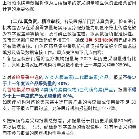
上报预采购量数据将作为后续确定约定采购量和医保资金结余留用
计算的重要依据
(二)认真负责，精准审核。
各级医保部门要认真负责，检查医疗
机构是否存在采购需求量与实际医疗服务能力明显不符上传信息缺
少签字或盖章等情况，及时纠正数据差错，提高数据填报准确性。
五市医保部门应有效组织审核工作，确保
3月 5日18:00
前完成本市
所有数据审核。自治区药品集中采购机构督促指导做好全区需求量
填报及省级数据审核工作。重点关注如下几点内容:
1.各级医保部门需将医疗机构报量与 2023 年历史采购量进行比
对，原则上每家医疗机构报量总数不低于上一年度采购量的80%。
2.对
首轮集采中选
的
A 类人胰岛素(二代胰岛素)产品
，报量
不得少
于上一年度该产品采购量的 40%;
对
首轮集采中选
的
A类胰岛素类似物 (三代胰岛素)产品
，报量
不得
少于上一年度该产品采购量的 60%
。
如医疗机构对首轮集采某中选厂牌产品的协议量或使用量不足 30
支，可不报该厂牌的量。允许医疗机构报量时增加企业数。
3.按照胰岛素采购报量总数看，如报量低于其历史采购量80%时，
需提供院长、书记、纪检组签字盖章的情况说明。对有历史采购量
而不参与报量的医疗机构需重点关注。