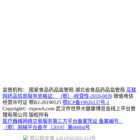
联盟
13659831905
客服电话
政策法规
资讯
服务指南
sjdjk@expowh.c
邮
箱
非公联盟专
建议
区
13554280761
技术电话
监管机构： 国家食品药品监管局 湖北省食品药品监管局
互联
网药品信息服务资格证：（鄂）-经营性-2019-0039
增值电信
经营许可证 鄂B2-20190525
鄂ICP备19026137号-1
Copyright©
expowh.com 武汉市世界大健康博览会线上平台管
理有限公司 版权所有
医疗器械网络交易服务第三方平台备案凭证 备案编号：
（鄂）网械平台备字〔2019〕第00004号
鄂公网安备 42010502001214号