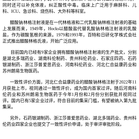
同时还可以补充体液，纠正酸性中毒。临床上广泛用于麻醉科、儿
科、ICU、急诊科、烧伤科、大外科等科室。
醋酸钠林格注射液是在一代林格液和二代乳酸钠林格注射液的基础
上发展而来，1949年，Hocks以醋酸盐代替乳酸钠林格注射液的乳酸
盐，作为碳酸氢根的来源。1979和1993年，百特和日研化学株式会社
正式推出醋酸林格氏液，开始广泛应用。
目前国内已经有9家企业拥有醋酸钠林格注射液的生产批文，分别
是湖北多瑞药业、湖南科伦制药、贵州科伦药业、石家庄四药、石药
银湖制药、浙江莎普爱思药业、河南科伦药业、河北仁合益康药业和
苏州朗易生物医药。
一致性评价方面，河北仁合益康药业的醋酸钠林格注射于2022年11
月获批上市，视同通过一致性评价，成为国内首家过评。随后河南科
伦药业和苏州朗易生物医药于今年1月份和2月份分别获批并视同过
评。国内已有5家企业过评，符合目前的集采门槛，有望被纳入第九批
集采。
另外，石药银湖制药、浙江莎普爱思药业、湖北多瑞药业、贵州科
伦药业四家企业也提交了一致性评价申请，处于审评审批阶段。