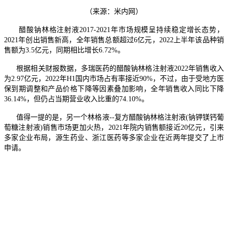
（来源：米内网）
醋酸钠林格注射液2017-2021年市场规模呈持续稳定增长态势，
2021年创出销售新高，全年销售总额超过6亿元，2022上半年该品种销
售额为3.5亿元，同期相比增长6.72%。
根据相关财报数据，多瑞医药的醋酸钠林格注射液2022年销售收入
为2.97亿元，2022年H1国内市场占有率接近90%，不过，由于受地方医
保到期调整和产品价格下降等因素叠加影响，全年销售收入同比下降
36.14%，但仍占当期营业收入比重的74.10%。
值得一提的是，另一个林格液--复方醋酸钠林格注射液(钠钾镁钙葡
萄糖注射液)销售市场更加火热，2021年院内销售额接近20亿元，引来
多家企业布局，源生药业、浙江医药等多家企业在近两年提交了上市
申请。
联盟
13659831905
客服电话