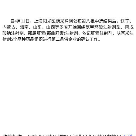
自4月11日，上海阳光医药采购网公布第八批中选结果后，辽宁、
内蒙古、海南、山东、山西等多省开始围绕氨甲环酸注射剂型、丙戊
酸钠注射剂、那屈肝素(那曲肝素)注射剂、依诺肝素注射剂、呋塞米注
射剂5个品种药品组织进行第二备供企业的确认工作。
联盟
13659831905
客服电话
政策法规
资讯
服务指南
sjdjk@expowh.c
邮
箱
非公联盟专
建议
区
13554280761
技术电话