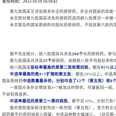
发布时间：2023-10-19 16:18:42
第九批国采又涉及很多外企的原研药，外企对国采的态度
本文即对第九批国采涉及的原研药连同前八批情况一并做
本文提及的国采原研药均指化药原研药，不包括第六批的生
据不完全统计，前八批国采共涉及
264个
化药原研药，参
第九批国采共涉及
25个
原研药，如按前八批平均投标率和
前八批国采
投标率最高的是第二批和第四批
，都在
95%以
中选率最高的是4+7扩围和第五批
，都在20%以上，中选
国采原研药
中选数量最多的，分别中选了12个（第五批）和8个
一是因众多外企想改变4+7被淘汰的惨状，尽量扳回一局。
不会轻易放弃。
中选率最低的是第三～第四两批
，都不足10%，分别只有
面对首批国采和注射剂这一新剂型（第五批），官方和企业
研药都不约而同地进入观望，中选品种数大幅减少。（详见图