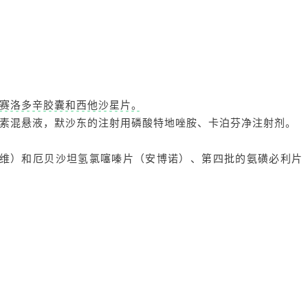
赛洛多辛胶囊和西他沙星片。
素混悬液，默沙东的注射用磷酸特地唑胺、卡泊芬净注射剂。
立维）和厄贝沙坦氢氯噻嗪片（安博诺）、第四批的氨磺必利片