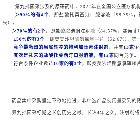
第九批国采涉及的原研药中，2022年在全国公立医疗机
＞90%的有4个
，即盐酸托莫西汀口服溶液（98.39%，
来）。
＞70%的有2个
，即盐酸胺碘酮注射液（84.57%，赛诺菲
±50%的有3个
，即奥美沙坦酯氨氯地平片（52.67%，第
竞争最激烈的当属辉凌的特利加压素注射剂
，共有
13家
企
其次是礼来的盐酸托莫西汀口服溶液，有12家
同台竞争。
符合条件企业数达
10家的有3个
，即奥美沙坦酯氢氯噻嗪
药品集中采购坚定不移
地
推进，非中选产品使用量受到的
第九批国采标期之长创历史之最，长达4年之久，注射剂将