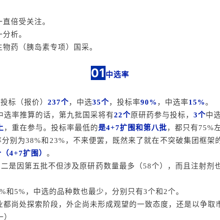
一直倍受关注。
一分析。
物药（胰岛素专项）国采。
01
中选率
与投标（报价）
237个
，中选
35个
，投标率
90%
，中选率
15%
。
中选率推算的话，第九批国采将有
22个
原研药参与投标，
3个
中
上
，重在参与。投标率最低的
是4+7扩围和第八批
，都只有75%
率分别为38%和23%，不来便罢，既然来了就在不突破集团框
（4+7扩围）
。
二是因第五批不但涉及原研药数量最多（58个），而且注射剂也
7%和5%，中选的品种数也最少，分别只有3个和2个。
都尚处探索阶段，外企尚未形成观望的一致态度，还是以争取市
一）