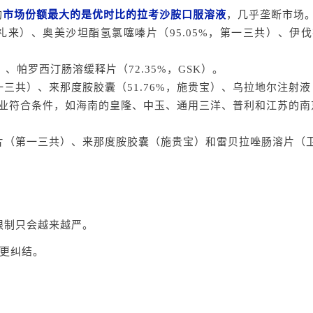
构
市场份额最大的是优时比的拉考沙胺口服溶液
，几乎垄断市场
礼来）、奥美沙坦酯氢氯噻嗪片（95.05%，第一三共）、伊伐布
）、帕罗西汀肠溶缓释片（72.35%，GSK）。
一三共）、来那度胺胶囊（51.76%，施贵宝）、乌拉地尔注射液（
业符合条件，如海南的皇隆、中玉、通用三洋、普利和江苏的南
片（第一三共）、来那度胺胶囊（施贵宝）和雷贝拉唑肠溶片（
限制只会越来越严。
更纠结。