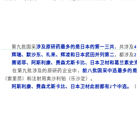
第九批国采
涉及原研药最多的是日本的第一三共
，共涉及
辉瑞、默沙东、礼来、辉凌和日本武田并列第二
，都涉及
赛诺菲、阿斯利康、费森尤斯卡比、日本卫材和葛兰素史
在第九批涉及的原研药企业中，
前八批国采中选最多的
（索里昂）和注射用奥沙利铂（乐沙定）。
阿斯利康、费森尤斯卡比、日本卫材此前都有2个中选。
（