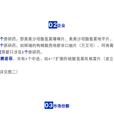
02
企业
4个
原研药，即奥美沙坦酯氢氯噻嗪片、奥美沙坦酯氨氯地平片、
2个
原研药，如辉瑞的枸橼酸西地那非口崩片（万艾可）、阿奇霉
克
等都只涉及
1个
原研药。
是赛诺菲
，共有4个中选，如4+7扩围的硫酸氢氯吡格雷片（波
详见图二）
03
市场份额