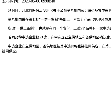
发布时间：2023-05-06 09:08:40
5月4日，河北省医保局发出《关于公布第八批国家组织药品集中采购
第八批国采在第七批“一供一备制”基础上，对部分产品（氨甲环酸注
所谓“一供二备制”，也就是在同一个省份，上述5个品种有一家中选
若同品种中选企业数≥3 家，在中选企业主供地区和备供地区确认后
中选企业在主供地区、备供地区按其中选价格直接挂网供应，在第二备供
挂网供应。