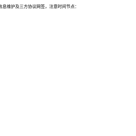
信息维护及三方协议网签，注意时间节点：
136598319
客服电话
sjdjk@expo
邮箱
135542807
技术电话