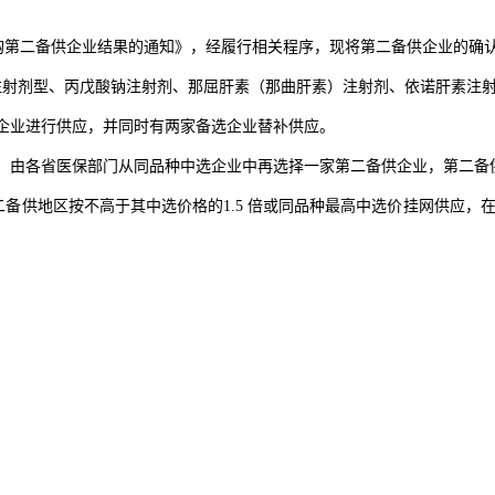
第二备供企业结果的通知》，经履行相关程序，现将第二备供企业的确
射剂型、丙戊酸钠注射剂、那屈肝素（那曲肝素）注射剂、依诺肝素注射剂
企业进行供应，并同时有两家备选企业替补供应。
，由各省医保部门从同品种中选企业中再选择一家第二备供企业，第二备
地区按不高于其中选价格的1.5 倍或同品种最高中选价挂网供应，在