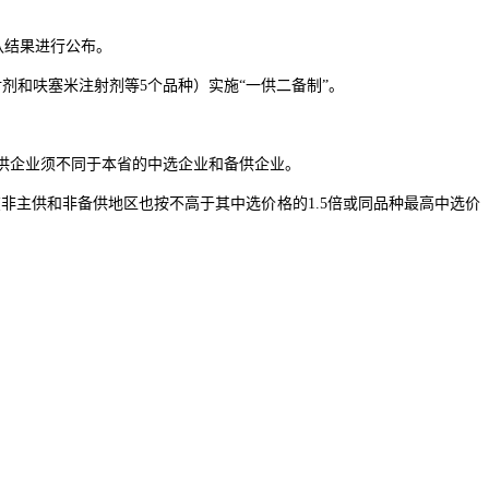
认结果进行公布。
和呋塞米注射剂等5个品种）实施“一供二备制”。
供企业须不同于本省的中选企业和备供企业。
非主供和非备供地区也按不高于其中选价格的1.5倍或同品种最高中选价