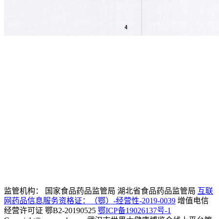
联盟
13659831905
客服电话
政策法规
资讯
服务指南
sjdjk@expowh.c
邮
箱
非公联盟专
建议
区
13554280761
技术电话
监管机构： 国家食品药品监管局 湖北省食品药品监管局
互联
网药品信息服务资格证：（鄂）-经营性-2019-0039
增值电信
经营许可证 鄂B2-20190525
鄂ICP备19026137号-1