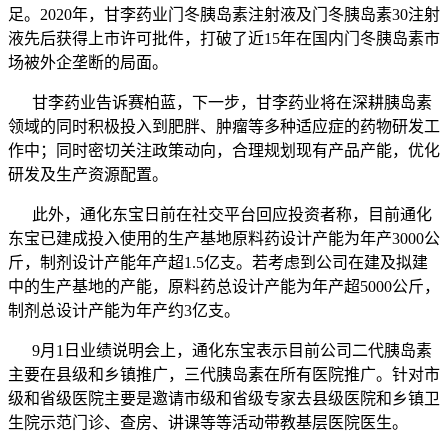
足。2020年，甘李药业门冬胰岛素注射液及门冬胰岛素30注射
液先后获得上市许可批件，打破了近15年在国内门冬胰岛素市
场被外企垄断的局面。
甘李药业告诉赛柏蓝，下一步，甘李药业将在深耕胰岛素
领域的同时积极投入到肥胖、肿瘤等多种适应症的药物研发工
作中；同时密切关注政策动向，合理规划现有产品产能，优化
研发及生产资源配置。
此外，通化东宝日前在社交平台回应投资者称，目前通化
东宝已建成投入使用的生产基地原料药设计产能为年产3000公
斤，制剂设计产能年产超1.5亿支。若考虑到公司在建及拟建
中的生产基地的产能，原料药总设计产能为年产超5000公斤，
制剂总设计产能为年产约3亿支。
9月1日业绩说明会上，通化东宝表示目前公司二代胰岛素
主要在县级和乡镇推广，三代胰岛素在所有医院推广。针对市
级和省级医院主要是邀请市级和省级专家去县级医院和乡镇卫
生院示范门诊、查房、讲课等等活动带教基层医院医生。