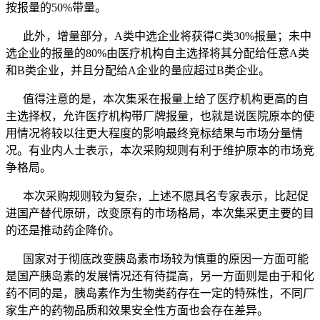
按报量的50%带量。
此外，增量部分，A类中选企业将获得C类30%报量；未中
选企业的报量的80%由医疗机构自主选择将其分配给任意A类
和B类企业，并且分配给A企业的量应超过B类企业。
值得注意的是，本次集采在报量上给了医疗机构更高的自
主选择权，允许医疗机构带厂牌报量，也就是说医院原本的使
用情况将较以往更大程度的影响最终竞标结果与市场分量情
况。有业内人士表示，本次采购规则有利于维护原本的市场竞
争格局。
本次采购规则较为复杂，上述不愿具名专家表示，比起促
进国产替代原研，改变原有的市场格局，本次集采更主要的目
的还是推动药企降价。
国家对于彻底改变胰岛素市场较为慎重的原因一方面可能
是国产胰岛素的发展情况还有待提高，另一方面则是由于和化
药不同的是，胰岛素作为生物类药存在一定的特殊性，不同厂
家生产的药物品质和效果安全性方面也会存在差异。