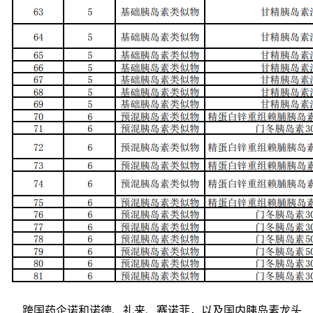
跨国药企诺和诺德、礼来、赛诺菲，以及国内胰岛素龙头