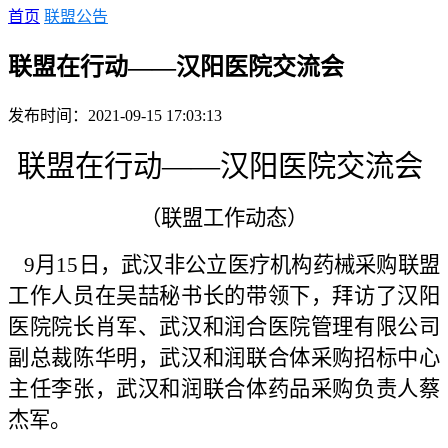
首页
联盟公告
联盟在行动——汉阳医院交流会
发布时间：2021-09-15 17:03:13
联盟在行动——汉阳医院交流会
（联盟工作动态）
9月15日，武汉非公立医疗机构药械采购联盟
工作人员在吴喆秘书长的带领下，拜访了汉阳
医院院长肖军、武汉和润合医院管理有限公司
副总裁陈华明，武汉和润联合体采购招标中心
主任李张，武汉和润联合体药品采购负责人蔡
杰军。