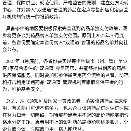
管理、保障供应、规范使用、严格监管的原则，建立处方流转
中心，并对纳入“双通道”管理的药品在定点零售药店和定点医
疗机构施行统一的报销政策。
具备条件的地区要积极探索完善谈判药品单独支付政策，逐
步将更多谈判药品纳入单独支付范围。原则上2021年10月底
前，各省份要确定本省份纳入“双通道”管理的药品名单并向社
会公布。
2021年11月底前，各省份要实现每个地级市（州、盟）至少
有1家符合条件的“双通道”零售药店，并能够提供相应的药品
供应保障服务。同时要加强参保患者用药全流程的监管，防范
和打击利用谈判药品“双通道”管理机制套骗取医保基金的行
为，维护基金安全。
总之，从《通知》及国家一贯政策看，落实谈判药品临床使
用，有关部门可谓不遗余力，也为企业谈判药品进医保进医院
在努力扫清一切障碍，期待那些患者用不起的高价药能够把价
格水分挤干净，患者用不上的谈判药品路障能够逐步搬开，让
企业放心谈，医院放心用，病人能获益。