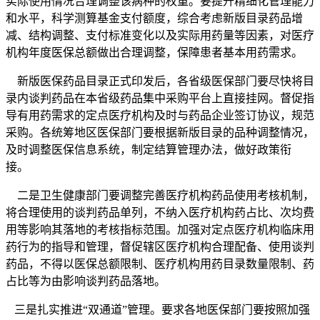
实际使用情况合理调整该病种的权重。要提升精细化管理能力
和水平，科学测算基金支付额度，综合考虑新版目录药品增
减、结构调整、支付标准变化以及实际用药量等因素，对医疗
机构年度医保总额做出合理调整，保障患者基本用药需求。
新版医保药品目录正式印发后，各省级医保部门要尽快将目
录内谈判药品在本省级药品集中采购平台上直接挂网。督促指
导有用药需求的定点医疗机构及时与药品企业签订协议，规范
采购。各统筹地区医保部门要根据新版目录的品种调整情况，
及时调整医保信息系统，制定结算管理办法，做好政策衔
接。
二是卫生健康部门要调整完善医疗机构药品使用考核机制，
将合理使用的谈判药品单列，不纳入医疗机构药占比、次均费
用等影响其落地的考核指标范围。加强对定点医疗机构临床用
药行为的指导和管理，督促辖区医疗机构合理配备、使用谈判
药品，不得以医保总额限制、医疗机构用药目录数量限制、药
占比等为由影响谈判药品落地。
三是扎实推进“双通道”管理。要求各地医保部门要按照加强