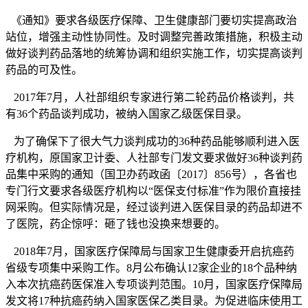
《通知》要求各级医疗保障、卫生健康部门要切实提高政治
站位，增强主动性协同性。及时调整完善政策措施，积极主动
做好谈判药品落地的统筹协调和组织实施工作，切实提高谈判
药品的可及性。
2017年7月，人社部组织专家进行第二轮药品价格谈判，共
有36个药品谈判成功，被纳入国家乙级医保目录。
为了确保下了很大气力谈判成功的36种药品能够顺利进入医
疗机构，原国家卫计委、人社部专门发文要求做好36种谈判药
品集中采购的通知（国卫办药政函〔2017〕856号），各省也
专门行文要求各级医疗机构以“医保支付标准”作为限价直接挂
网采购。但实际情况是，经过谈判进入医保目录的药品却进不
了医院，药企惊呼：砸了钱也没换来想要的。
2018年7月，国家医疗保障局与国家卫生健康委开启抗癌药
省级专项集中采购工作。8月公布确认12家企业的18个品种纳
入本次抗癌药医保准入专项谈判范围。10月，国家医疗保障局
发文将17种抗癌药纳入国家医保乙类目录。为促进临床使用工