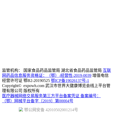
联盟
13659831905
客服电话
政策法规
资讯
服务指南
sjdjk@expowh.c
邮
箱
非公联盟专
建议
区
13554280761
技术电话
监管机构： 国家食品药品监管局 湖北省食品药品监管局
互联
网药品信息服务资格证：（鄂）-经营性-2019-0039
增值电信
经营许可证 鄂B2-20190525
鄂ICP备19026137号-1
Copyright©
expowh.com 武汉市世界大健康博览会线上平台管
理有限公司 版权所有
医疗器械网络交易服务第三方平台备案凭证 备案编号：
（鄂）网械平台备字〔2019〕第00004号
鄂公网安备 42010502001214号